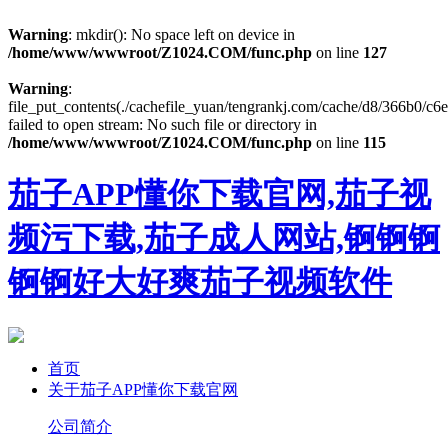
Warning
: mkdir(): No space left on device in
/home/www/wwwroot/Z1024.COM/func.php
on line
127
Warning
:
file_put_contents(./cachefile_yuan/tengrankj.com/cache/d8/366b0/c6e
failed to open stream: No such file or directory in
/home/www/wwwroot/Z1024.COM/func.php
on line
115
茄子APP懂你下载官网,茄子视
频污下载,茄子成人网站,锕锕锕
锕锕好大好爽茄子视频软件
首页
关于茄子APP懂你下载官网
公司简介