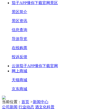
茄子APP懂你下载官网景区
景区简介
景区资讯
信息查询
导游导览
在线购票
投诉反馈
云游茄子APP懂你下载官网
网上商城
天猫商城
京东商城
当前位置：
首页
>
新闻中心
公司新闻
行业动态
酒文化科普