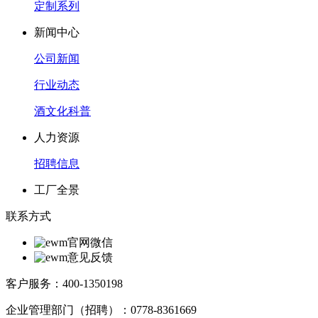
定制系列
新闻中心
公司新闻
行业动态
酒文化科普
人力资源
招聘信息
工厂全景
联系方式
官网微信
意见反馈
客户服务：400-1350198
企业管理部门（招聘）：0778-8361669