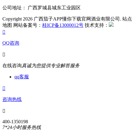
公司地址： 广西罗城县城东工业园区
Copyright 2026 广西茄子APP懂你下载官网酒业有限公司. 站点
地图 网站备案号：
桂ICP备13000012号
技术支持：

QQ咨询

在线咨询
真诚为您提供专业解答服务
qq客服

咨询热线

400-1350198
7*24小时服务热线