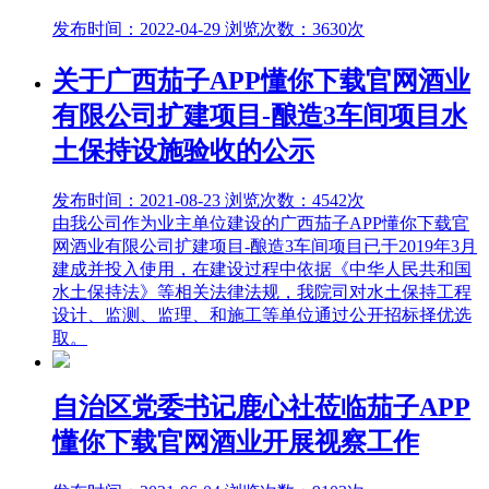
发布时间：2022-04-29
浏览次数：3630次
关于广西茄子APP懂你下载官网酒业
有限公司扩建项目-酿造3车间项目水
土保持设施验收的公示
发布时间：2021-08-23
浏览次数：4542次
由我公司作为业主单位建设的广西茄子APP懂你下载官
网酒业有限公司扩建项目-酿造3车间项目已于2019年3月
建成并投入使用，在建设过程中依据《中华人民共和国
水土保持法》等相关法律法规，我院司对水土保持工程
设计、监测、监理、和施工等单位通过公开招标择优选
取。
自治区党委书记鹿心社莅临茄子APP
懂你下载官网酒业开展视察工作